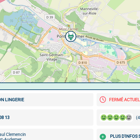
N LINGERIE
FERMÉ ACTUE
(4
aul Clemencin
PLUS D'INFOS
nt-Audemer