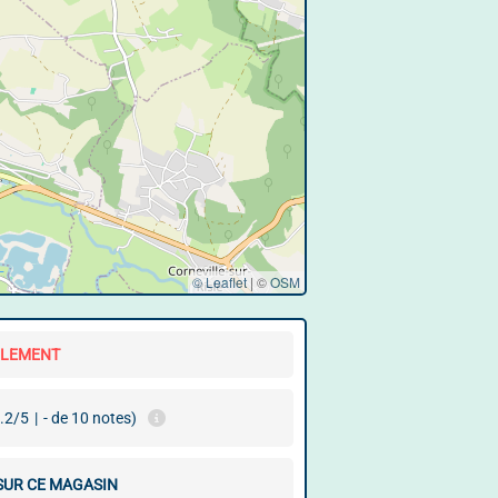
© Leaflet
|
©
OSM
LLEMENT
.2/5
|
- de 10 notes)
 SUR CE MAGASIN